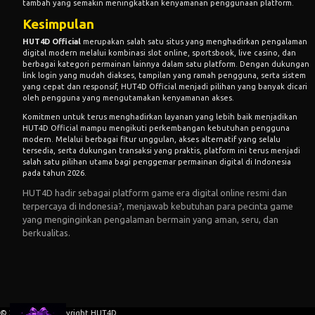
tambah yang semakin meningkatkan kenyamanan penggunaan platform.
Kesimpulan
HUT4D Official
merupakan salah satu situs yang menghadirkan pengalaman
digital modern melalui kombinasi slot online, sportsbook, live casino, dan
berbagai kategori permainan lainnya dalam satu platform. Dengan dukungan
link login yang mudah diakses, tampilan yang ramah pengguna, serta sistem
yang cepat dan responsif, HUT4D Official menjadi pilihan yang banyak dicari
oleh pengguna yang mengutamakan kenyamanan akses.
Komitmen untuk terus menghadirkan layanan yang lebih baik menjadikan
HUT4D Official mampu mengikuti perkembangan kebutuhan pengguna
modern. Melalui berbagai fitur unggulan, akses alternatif yang selalu
tersedia, serta dukungan transaksi yang praktis, platform ini terus menjadi
salah satu pilihan utama bagi penggemar permainan digital di Indonesia
pada tahun 2026.
HUT4D hadir sebagai platform game era digital online resmi dan
terpercaya di Indonesia?, menjawab kebutuhan para pecinta game
yang menginginkan pengalaman bermain yang aman, seru, dan
berkualitas.
© 2015 - 2026 Copyright HUT4D.