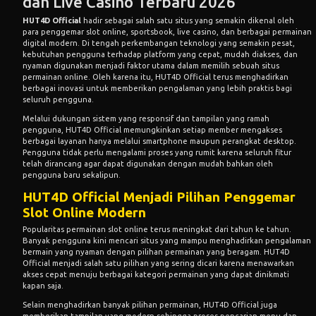
dan Live Casino Terbaru 2026
HUT4D Official
hadir sebagai salah satu situs yang semakin dikenal oleh
para penggemar slot online, sportsbook, live casino, dan berbagai permainan
digital modern. Di tengah perkembangan teknologi yang semakin pesat,
kebutuhan pengguna terhadap platform yang cepat, mudah diakses, dan
nyaman digunakan menjadi faktor utama dalam memilih sebuah situs
permainan online. Oleh karena itu, HUT4D Official terus menghadirkan
berbagai inovasi untuk memberikan pengalaman yang lebih praktis bagi
seluruh pengguna.
Melalui dukungan sistem yang responsif dan tampilan yang ramah
pengguna, HUT4D Official memungkinkan setiap member mengakses
berbagai layanan hanya melalui smartphone maupun perangkat desktop.
Pengguna tidak perlu mengalami proses yang rumit karena seluruh fitur
telah dirancang agar dapat digunakan dengan mudah bahkan oleh
pengguna baru sekalipun.
HUT4D Official Menjadi Pilihan Penggemar
Slot Online Modern
Popularitas permainan slot online terus meningkat dari tahun ke tahun.
Banyak pengguna kini mencari situs yang mampu menghadirkan pengalaman
bermain yang nyaman dengan pilihan permainan yang beragam. HUT4D
Official menjadi salah satu pilihan yang sering dicari karena menawarkan
akses cepat menuju berbagai kategori permainan yang dapat dinikmati
kapan saja.
Selain menghadirkan banyak pilihan permainan, HUT4D Official juga