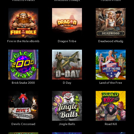
Fire in the Hole xBomb
Dragon Tribe
Deadwood xNudg
Brick Snake 2000
D Day
Land of the Free
Devils Crossroad
Jingle Balls
Road Kill