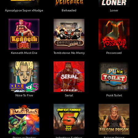
Apocalypse Super xNudge
Beheaded
Loner
Kenneth Must Die
Tombstone: No Mercy
Possessed
Nine To Five
Serial
Punk Toilet
Pixies vs Pirates
Infectious 5 xWays
Folsom Prison