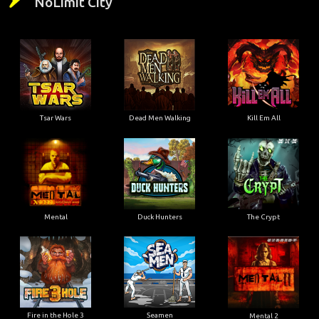
NoLimit City
Tsar Wars
Dead Men Walking
Kill Em All
Mental
Duck Hunters
The Crypt
Fire in the Hole 3
Seamen
Mental 2