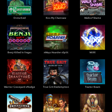
Disturbed
Kiss My Chainsaw
Walk of Shame
Benji Killed In Vegas
xWays Hoarder xSplit
WiXX
Warrior Graveyard xNudge
True Grit Redemption
Tractor Beam