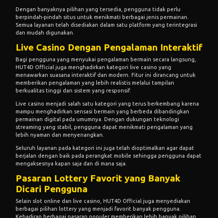
Dengan banyaknya pilihan yang tersedia, pengguna tidak perlu
berpindah-pindah situs untuk menikmati berbagai jenis permainan.
Semua layanan telah disediakan dalam satu platform yang terintegrasi
dan mudah digunakan.
Live Casino Dengan Pengalaman Interaktif
Bagi pengguna yang menyukai pengalaman bermain secara langsung,
HUT4D Official juga menghadirkan kategori live casino yang
menawarkan suasana interaktif dan modern. Fitur ini dirancang untuk
memberikan pengalaman yang lebih realistis melalui tampilan
berkualitas tinggi dan sistem yang responsif.
Live casino menjadi salah satu kategori yang terus berkembang karena
mampu menghadirkan sensasi bermain yang berbeda dibandingkan
permainan digital pada umumnya. Dengan dukungan teknologi
streaming yang stabil, pengguna dapat menikmati pengalaman yang
lebih nyaman dan menyenangkan.
Seluruh layanan pada kategori ini juga telah dioptimalkan agar dapat
berjalan dengan baik pada perangkat mobile sehingga pengguna dapat
mengaksesnya kapan saja dan di mana saja.
Pasaran Lottery Favorit yang Banyak
Dicari Pengguna
Selain slot online dan live casino, HUT4D Official juga menyediakan
berbagai pilihan lottery yang menjadi favorit banyak pengguna.
Kehadiran berbagai pasaran populer memberikan lebih banyak pilihan