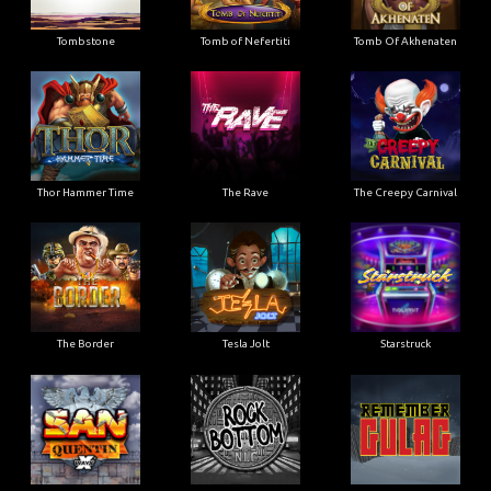
Tombstone
Tomb of Nefertiti
Tomb Of Akhenaten
Thor Hammer Time
The Rave
The Creepy Carnival
The Border
Tesla Jolt
Starstruck