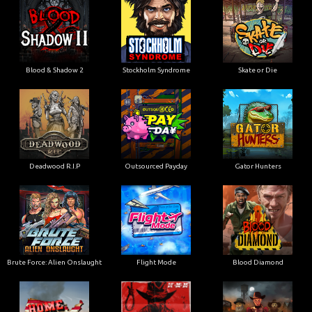
Blood & Shadow 2
Stockholm Syndrome
Skate or Die
Deadwood R.I.P
Outsourced Payday
Gator Hunters
Brute Force: Alien Onslaught
Flight Mode
Blood Diamond