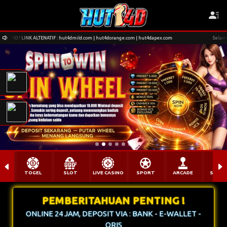
IF : hut4dmild.com | hut4dorange.com | hut4dapex.com
Selamat datang di Situs HUT4
TOGEL
SLOT
LIVE CASINO
SPORT
ARCADE
SABU
PEMBERITAHUAN PENTING !
ONLINE 24 JAM, DEPOSIT VIA : BANK - E-WALLET -
QRIS