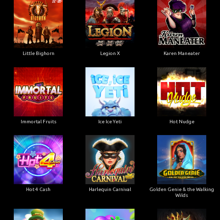
Little Bighorn
Legion X
Karen Maneater
Immortal Fruits
Ice Ice Yeti
Hot Nudge
Hot 4 Cash
Harlequin Carnival
Golden Genie & the Walking
Wilds