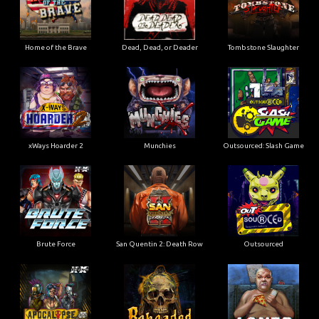
Home of the Brave
Dead, Dead, or Deader
Tombstone Slaughter
xWays Hoarder 2
Munchies
Outsourced: Slash Game
Brute Force
San Quentin 2: Death Row
Outsourced