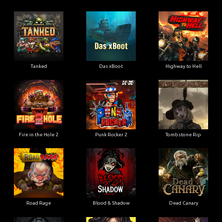
Tanked
Das xBoot
Highway to Hell
Fire in the Hole 2
Punk Rocker 2
Tombstone Rip
Road Rage
Blood & Shadow
Dead Canary