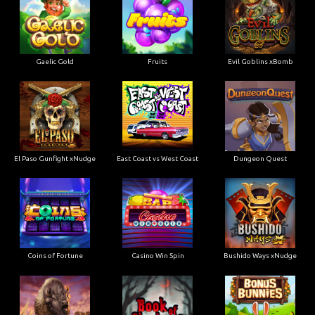
Gaelic Gold
Fruits
Evil Goblins xBomb
El Paso Gunfight xNudge
East Coast vs West Coast
Dungeon Quest
Coins of Fortune
Casino Win Spin
Bushido Ways xNudge