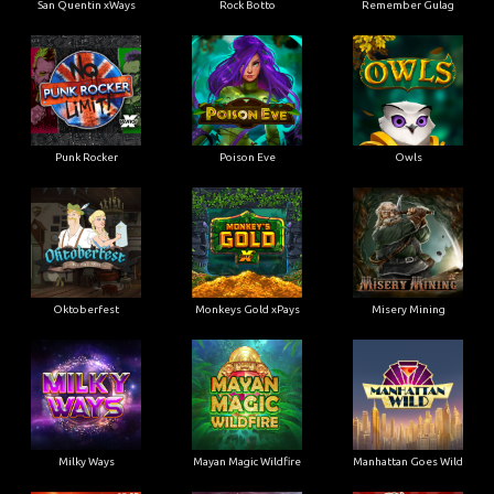
San Quentin xWays
Rock Botto
Remember Gulag
Punk Rocker
Poison Eve
Owls
Oktoberfest
Monkeys Gold xPays
Misery Mining
Milky Ways
Mayan Magic Wildfire
Manhattan Goes Wild