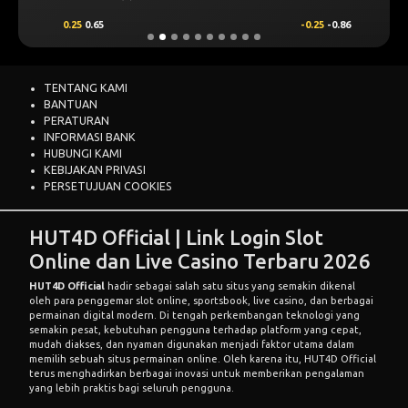
0.25
0.65
-0.25
-0.86
TENTANG KAMI
BANTUAN
PERATURAN
INFORMASI BANK
HUBUNGI KAMI
KEBIJAKAN PRIVASI
PERSETUJUAN COOKIES
HUT4D Official | Link Login Slot
Online dan Live Casino Terbaru 2026
HUT4D Official
hadir sebagai salah satu situs yang semakin dikenal
oleh para penggemar slot online, sportsbook, live casino, dan berbagai
permainan digital modern. Di tengah perkembangan teknologi yang
semakin pesat, kebutuhan pengguna terhadap platform yang cepat,
mudah diakses, dan nyaman digunakan menjadi faktor utama dalam
memilih sebuah situs permainan online. Oleh karena itu, HUT4D Official
terus menghadirkan berbagai inovasi untuk memberikan pengalaman
yang lebih praktis bagi seluruh pengguna.