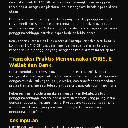
disediakan oleh HUT4D Official. Fitur ini memungkinkan pengguna
tetap dapat mengakses platform ketika mengalami kendala pada akses
utama.
Dengan adanya berbagai jalur akses yang tersedia, pengguna dapat
tetap menikmati seluruh layanan tanpa harus mengalami gangguan
yang berkepanjangan. Sistem ini juga membantu menjaga kenyamanan
pengguna sehingga aktivitas dapat berjalan lebih lancar.
Kemudahan akses melalui link alternatif merupakan salah satu bentuk
komitmen HUT4D Official dalam memberikan pengalaman terbaik
kepada seluruh pengguna yang mengandalkan platform ini setiap hari.
Transaksi Praktis Menggunakan QRIS, E-
Wallet dan Bank
Untuk mendukung kenyamanan pengguna, HUT4D Official juga
menyediakan berbagai metode transaksi modern yang dapat digunakan
dengan mudah. Dukungan QRIS, e-wallet, dan transfer bank membuat
proses transaksi menjadi lebih praktis serta dapat dilakukan kapan saja.
Keberagaman metode transaksi ini memberikan fleksibilitas bagi
pengguna sehingga mereka dapat memilih metode yang paling sesuai
dengan kebutuhan masing-masing. Proses yang cepat dan sederhana
menjadi nilai tambah yang semakin meningkatkan kenyamanan
penggunaan platform.
Kesimpulan
HUT4D Official
merupakan salah satu situs yang menghadirkan